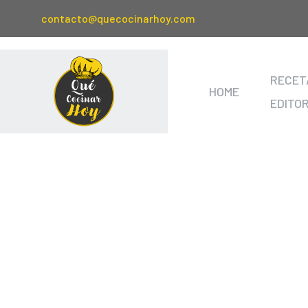
contacto@quecocinarhoy.com
RECET
HOME
EDITO