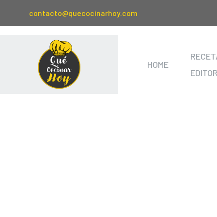
contacto@quecocinarhoy.com
RECET
HOME
EDITO