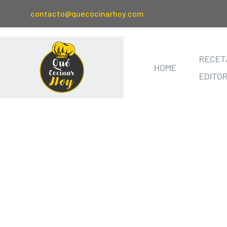
contacto@quecocinarhoy.com
RECET
HOME
EDITO