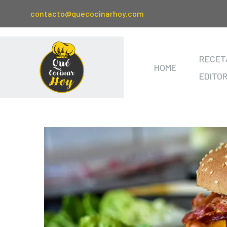
contacto@quecocinarhoy.com
RECET
HOME
EDITO