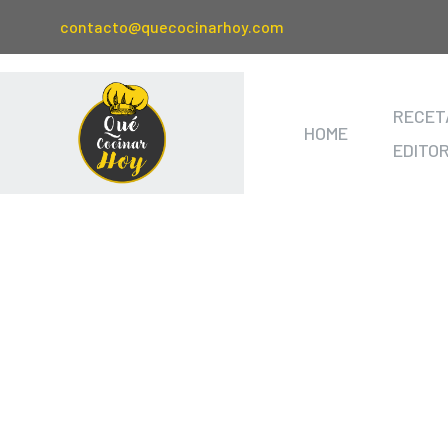
contacto@quecocinarhoy.com
RECET
HOME
EDITO