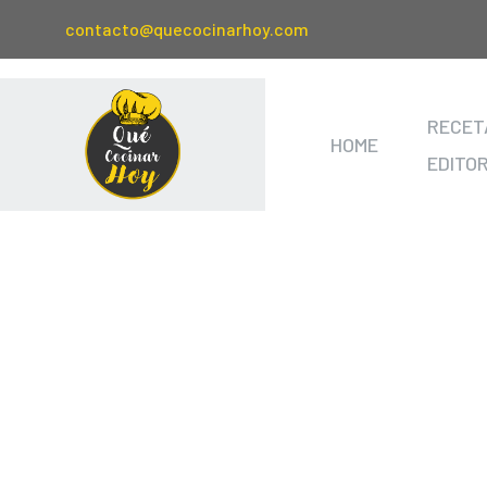
contacto@quecocinarhoy.com
RECET
HOME
EDITO