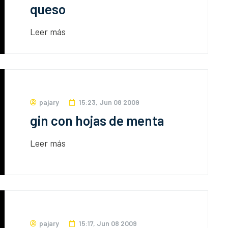
queso
Leer más
pajary
15:23, Jun 08 2009
gin con hojas de menta
Leer más
pajary
15:17, Jun 08 2009