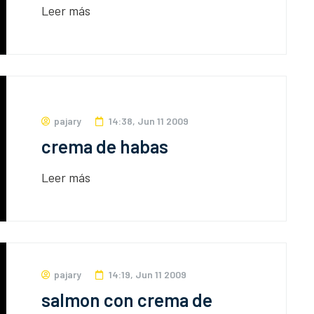
Leer más
pajary
14:38, Jun 11 2009
crema de habas
Leer más
pajary
14:19, Jun 11 2009
salmon con crema de