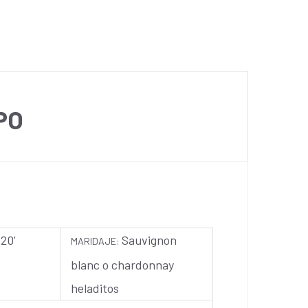
PO
120'
Sauvignon
MARIDAJE:
blanc o chardonnay
heladitos