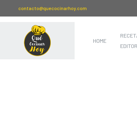
contacto@quecocinarhoy.com
RECET
HOME
EDITO