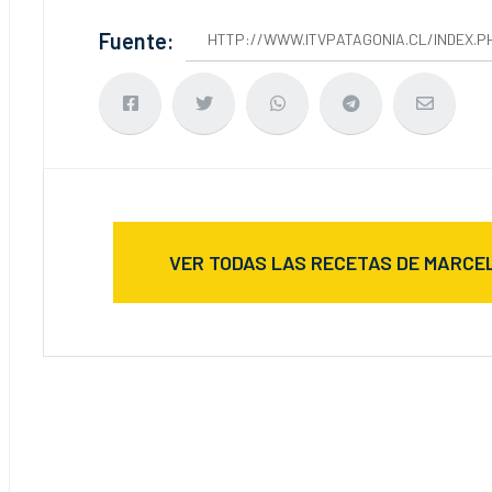
Fuente:
HTTP://WWW.ITVPATAGONIA.CL/INDEX.P
VER TODAS LAS RECETAS DE MARCE