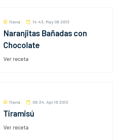
flavia
14:43, May 08 2013
Naranjitas Bañadas con
Chocolate
Ver receta
flavia
09:34, Apr 19 2013
Tiramisú
Ver receta