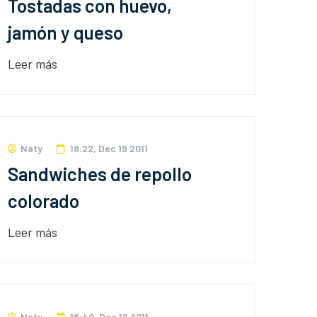
Tostadas con huevo,
jamón y queso
Leer más
Naty
18:22, Dec 19 2011
Sandwiches de repollo
colorado
Leer más
Naty
16:40, Dec 19 2011