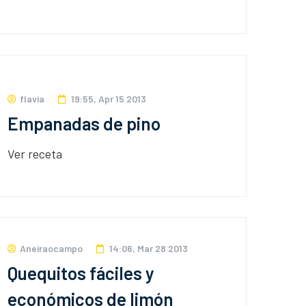
flavia
19:55, Apr 15 2013
Empanadas de pino
Ver receta
Aneiraocampo
14:06, Mar 28 2013
Quequitos fáciles y
económicos de limón