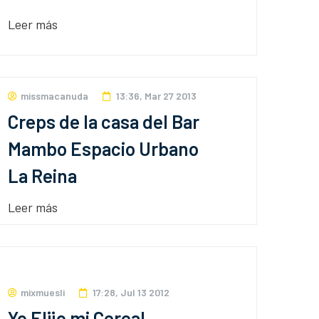
Leer más
missmacanuda
13:36, Mar 27 2013
Creps de la casa del Bar
Mambo Espacio Urbano
La Reina
Leer más
mixmuesli
17:28, Jul 13 2012
Yo Elijo mi Cereal