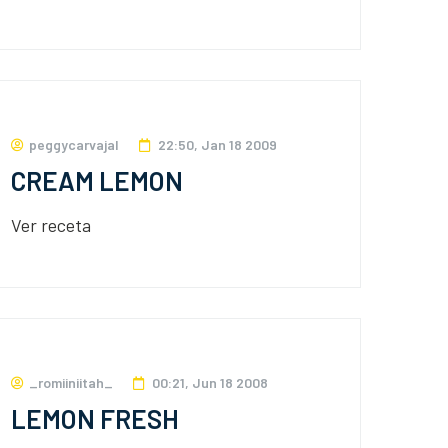
peggycarvajal
22:50, Jan 18 2009
CREAM LEMON
Ver receta
_romiiniitah_
00:21, Jun 18 2008
LEMON FRESH