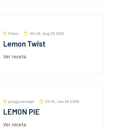
Franv
00:48, Aug 25 2010
Lemon Twist
Ver receta
peggycarvajal
22:16, Jan 29 2009
LEMON PIE
Ver receta