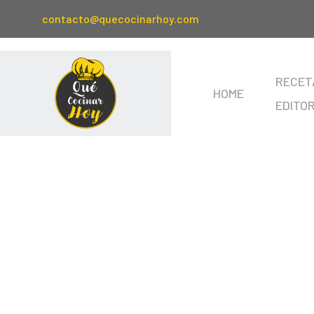
contacto@quecocinarhoy.com
RECET
HOME
EDITO