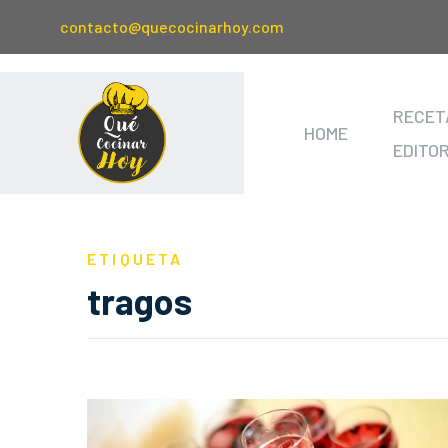
contacto@quecocinarhoy.com
RECET
HOME
EDITO
ETIQUETA
tragos