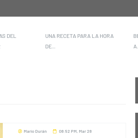
AS DEL
UNA RECETA PARA LA HORA
B
R
DE...
A.
Mario Durán
08:52 PM, Mar 28