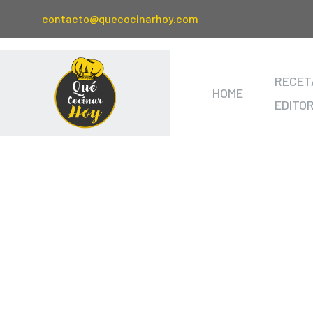
contacto@quecocinarhoy.com
RECET
HOME
EDITO