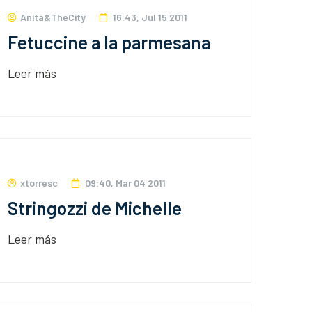
Anita&TheCity
16:43, Jul 15 2011
Fetuccine a la parmesana
Leer más
xtorresc
09:40, Mar 04 2011
Stringozzi de Michelle
Leer más