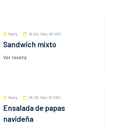
Naty
15:54, Dec 18 2011
Sandwich mixto
Ver receta
Naty
19:29, Dec 15 2011
Ensalada de papas
navideña