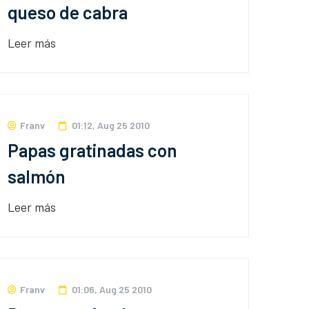
queso de cabra
Leer más
Franv
01:12, Aug 25 2010
Papas gratinadas con
salmón
Leer más
Franv
01:06, Aug 25 2010